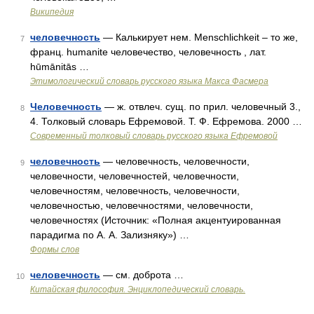
Википедия
человечность
— Калькирует нем. Мenschlichkeit – то же,
7
франц. humanite человечество, человечность , лат.
hūmānitās …
Этимологический словарь русского языка Макса Фасмера
Человечность
— ж. отвлеч. сущ. по прил. человечный 3.,
8
4. Толковый словарь Ефремовой. Т. Ф. Ефремова. 2000 …
Современный толковый словарь русского языка Ефремовой
человечность
— человечность, человечности,
9
человечности, человечностей, человечности,
человечностям, человечность, человечности,
человечностью, человечностями, человечности,
человечностях (Источник: «Полная акцентуированная
парадигма по А. А. Зализняку») …
Формы слов
человечность
— см. доброта …
10
Китайская философия. Энциклопедический словарь.