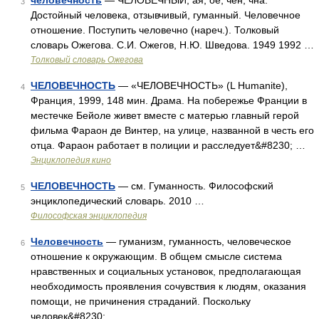
человечность
— ЧЕЛОВЕЧНЫЙ, ая, ое; чен, чна.
3
Достойный человека, отзывчивый, гуманный. Человечное
отношение. Поступить человечно (нареч.). Толковый
словарь Ожегова. С.И. Ожегов, Н.Ю. Шведова. 1949 1992 …
Толковый словарь Ожегова
ЧЕЛОВЕЧНОСТЬ
— «ЧЕЛОВЕЧНОСТЬ» (L Humanite),
4
Франция, 1999, 148 мин. Драма. На побережье Франции в
местечке Бейоле живет вместе с матерью главный герой
фильма Фараон де Винтер, на улице, названной в честь его
отца. Фараон работает в полиции и расследует&#8230; …
Энциклопедия кино
ЧЕЛОВЕЧНОСТЬ
— см. Гуманность. Философский
5
энциклопедический словарь. 2010 …
Философская энциклопедия
Человечность
— гуманизм, гуманность, человеческое
6
отношение к окружающим. В общем смысле система
нравственных и социальных установок, предполагающая
необходимость проявления сочувствия к людям, оказания
помощи, не причинения страданий. Поскольку
человек&#8230; …